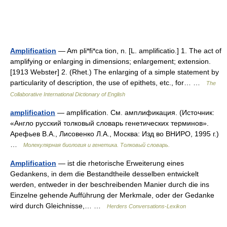
Amplification
— Am pli*fi*ca tion, n. [L. amplificatio.] 1. The act of
amplifying or enlarging in dimensions; enlargement; extension.
[1913 Webster] 2. (Rhet.) The enlarging of a simple statement by
particularity of description, the use of epithets, etc., for… …
The
Collaborative International Dictionary of English
amplification
— amplification. См. амплификация. (Источник:
«Англо русский толковый словарь генетических терминов».
Арефьев В.А., Лисовенко Л.А., Москва: Изд во ВНИРО, 1995 г.)
…
Молекулярная биология и генетика. Толковый словарь.
Amplification
— ist die rhetorische Erweiterung eines
Gedankens, in dem die Bestandtheile desselben entwickelt
werden, entweder in der beschreibenden Manier durch die ins
Einzelne gehende Aufführung der Merkmale, oder der Gedanke
wird durch Gleichnisse,… …
Herders Conversations-Lexikon