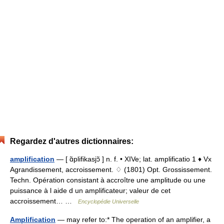
Regardez d'autres dictionnaires:
amplification
— [ ɑ̃plifikasjɔ̃ ] n. f. • XIVe; lat. amplificatio 1 ♦ Vx
Agrandissement, accroissement. ♢ (1801) Opt. Grossissement.
Techn. Opération consistant à accroître une amplitude ou une
puissance à l aide d un amplificateur; valeur de cet
accroissement… …
Encyclopédie Universelle
Amplification
— may refer to:* The operation of an amplifier, a