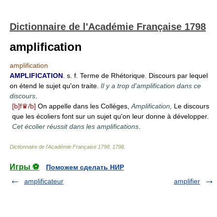
Dictionnaire de l'Académie Française 1798
amplification
amplification
AMPLIFICATION
. s. f. Terme de Rhétorique. Discours par lequel
on étend le sujet qu'on traite.
Il y a trop d'amplification dans ce
discours
.
[b]f♛/b]
On appelle dans les Colléges,
Amplification,
Le discours
que les écoliers font sur un sujet qu'on leur donne à développer.
Cet écolier réussit dans les amplifications
.
Dictionnaire de l'Académie Française 1798
.
1798
.
Игры ⚽
Поможем сделать НИР
amplificateur
amplifier