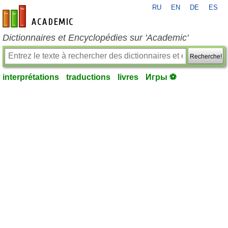
RU
EN
DE
ES
fr-academic.com
Dictionnaires et Encyclopédies sur 'Academic'
Recherche!
interprétations
traductions
livres
Игры ⚽