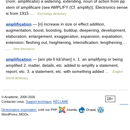
(nom. amplificatio) a widening, extending, noun of action from pp.
stem of amplificare (see AMPLIFY (Cf. amplify)). Electronics sense
is from 1915 …
Etymology dictionary
amplification
— [n] increase in size or effect addition,
augmentation, boost, boosting, buildup, deepening, development,
elaboration, enlargement, exaggeration, expansion, expatiation,
extension, fleshing out, heightening, intensification, lengthening,…
…
New thesaurus
amplification
— [am΄plə fi kā′shən] n. 1. an amplifying or being
amplified 2. matter, details, etc. added to amplify a statement,
report, etc. 3. a statement, etc. with something added …
English
World dictionary
© Academic, 2000-2026
18+
Contactez-nous:
Support technique
,
RÉCLAME
Dictionnaires exportation
, créé sur PHP,
Joomla,
Drupal,
WordPress, MODx.